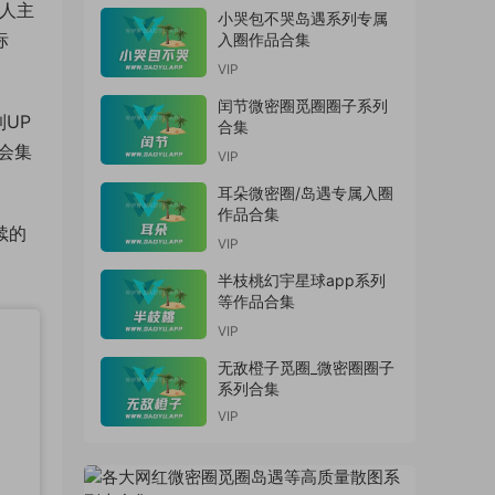
个人主
小哭包不哭岛遇系列专属
标
入圈作品合集
VIP
闰节微密圈觅圈圈子系列
UP
合集
会集
VIP
耳朵微密圈/岛遇专属入圈
作品合集
续的
VIP
半枝桃幻宇星球app系列
等作品合集
VIP
无敌橙子觅圈_微密圈圈子
系列合集
VIP