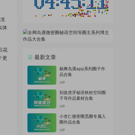
的支
实体
后花
最新文章
个更
杨爽岛遇app系列圈子作
品合集
VIP
别拔虎牙秘语铁粉空间圈
子等作品素材合集
VIP
小杏仁微密圈觅圈专属入
圈作品合集
VIP