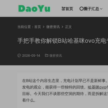
💒首页
⭕圈子汇总
当前位置：
首页
微密资讯
正文
手把手教你解锁B站哈基咪ovo充
2026-05-14
微密资讯
在B站这个内容生态里，充电计划早已不是新鲜事
发电的观众，能获得一些独特的回馈。
哈基咪ovo
目标。今天我们不谈那些空洞的期待，而是拆解这
着什么。