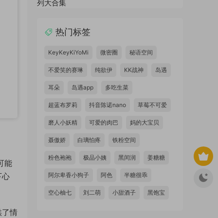
热门标签
KeyKeyKiYoMi
微密圈
秘语空间
不爱笑的赛琳
纯欲伊
KK战神
岛遇
耳朵
岛遇app
多吃生菜
超蓝布罗莉
抖音陈诺nano
草莓不可爱
磨人小妖精
可爱的肉巴
妈的大宝贝
聂傲娇
白璃怕疼
铁粉空间
粉色袍袍
极品小姨
黑闰润
姜糖糖
可能
下心
阿尔卑香小狗子
阿色
半糖很乖
空心柚七
刘二萌
小甜酒子
黑饱宝
供了情