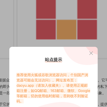
站点提示
推荐使用火狐或谷歌浏览器访问，个别国产浏
？根据众多创作者的普遍模式，我们可以合理推测其内容方向。它
览器可能会无法访问）。网址发布页：
daoyu.app
（请加入收藏夹）。请使用正规邮
的即兴发挥或NG瞬间。也可能是关于视频选题、拍摄技巧的私
箱注册，如QQ邮箱、163邮箱、微软、Google
是一段生活分享，聊聊近况，让粉丝看到更立体的创作者形象。
等邮箱，切勿使用临时邮箱，否则收不到验证
码。
它的“排他性”和“亲近感”。它打破了内容消费的单一维度，提