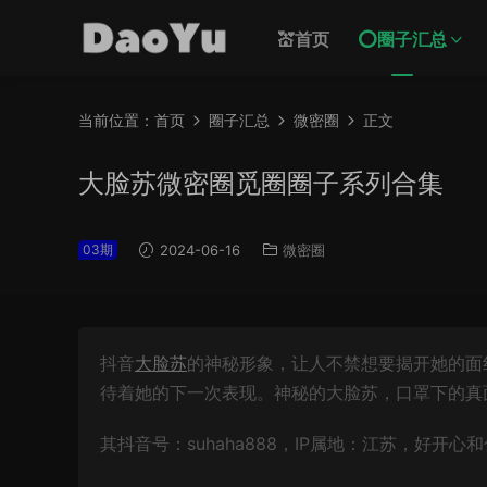
💒首页
⭕圈子汇总
当前位置：
首页
圈子汇总
微密圈
正文
大脸苏微密圈觅圈圈子系列合集
03期
2024-06-16
微密圈
抖音
大脸苏
的神秘形象，让人不禁想要揭开她的面
待着她的下一次表现。神秘的大脸苏，口罩下的真
其抖音号：suhaha888，IP属地：江苏，好开心