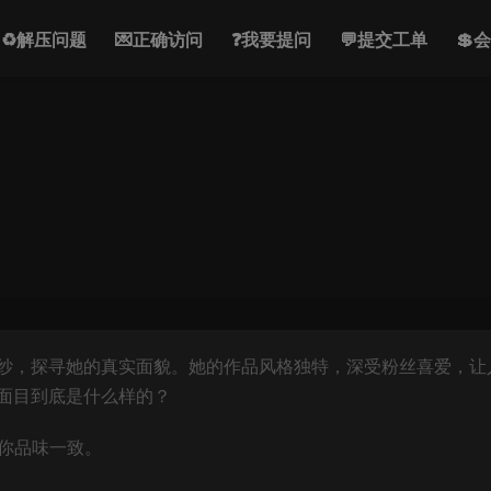
♻解压问题
💌正确访问
❓我要提问
💬提交工单
💲
纱，探寻她的真实面貌。她的作品风格独特，深受粉丝喜爱，让
面目到底是什么样的？
和你品味一致。