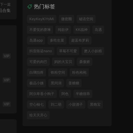
下一篇
热门标签
品合集
KeyKeyKiYoMi
微密圈
秘语空间
不爱笑的赛琳
纯欲伊
KK战神
岛遇
岛遇app
多吃生菜
超蓝布罗莉
抖音陈诺nano
草莓不可爱
磨人小妖精
VIP
可爱的肉巴
妈的大宝贝
聂傲娇
白璃怕疼
铁粉空间
粉色袍袍
VIP
极品小姨
黑闰润
姜糖糖
阿尔卑香小狗子
阿色
半糖很乖
VIP
空心柚七
刘二萌
小甜酒子
黑饱宝
绘天天开心