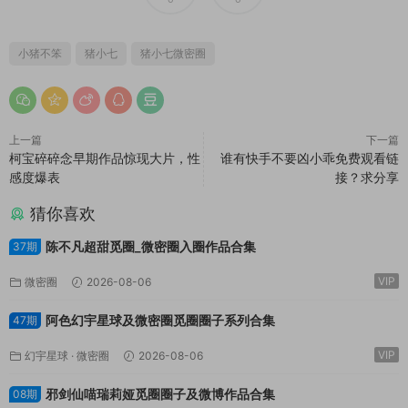
小猪不笨
猪小七
猪小七微密圈
上一篇
下一篇
柯宝碎碎念早期作品惊现大片，性
谁有快手不要凶小乖免费观看链
感度爆表
接？求分享
猜你喜欢
陈不凡超甜觅圈_微密圈入圈作品合集
37期
VIP
微密圈
2026-08-06
阿色幻宇星球及微密圈觅圈圈子系列合集
47期
VIP
幻宇星球
·
微密圈
2026-08-06
邪剑仙喵瑞莉娅觅圈圈子及微博作品合集
08期