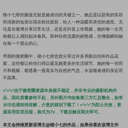
猪小七呀的颜值无疑是她成功的关键之一。她总是以甜美的笑容
和清新的妆容出现在粉丝面前，给人一种温暖而亲切的感觉。无
论是在微博分享日常生活，还是在抖音上传视频，她的每一次亮
相都让人感到如沐春风。那种自然流露的娇憨感，仿佛能瞬间融
化每一个观众的心。
早期的微密圈中，猪小七呀也曾分享过许多养眼自拍和作品花
絮，这些都让粉丝们得以窥见她更多的生活细节。她的每一张照
片和视频，都透着一股真实与自然的气息，令追随者感到亲近而
不疏离。
✅✅✅由于微密圈资源本身就不稳定，并非专业的摄影机构作
品，因此质量参吃不起，另外图片均收集第三方汇总整合，如有
水印也请担待谅解，介意的就别下载了！✅✅✅为防止失效，资
源采用双层压缩，格式为7z，下载后解压两次即可。
本文会持续更新该博主@猪小七的作品，如果你喜欢该博主作