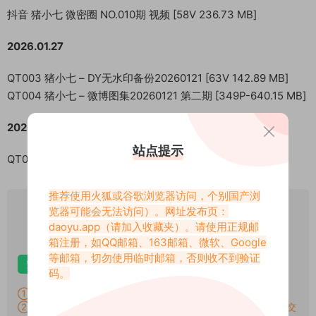
抖音 猪小七 微密圈 NO.010期 视频 [58V 236.73 MB]
2026.01.27
QT003 猪小七 – DY无水印备份20260121 [63V 142.89 MB]
QT004 猪小七 – 微博图集20260121 第二期 [349P-640.15 MB]
2026.06.23
站点提示
QT005 抖音猪小七 – 抖奶舞系列[12P-10V 904.97 MB]
推荐使用火狐或谷歌浏览器访问，个别国产浏
VIP
览器可能会无法访问）。网址发布页：
下载价格
专享
daoyu.app
（请加入收藏夹）。请使用正规邮
仅限VIP下载
升级VIP
箱注册，如QQ邮箱、163邮箱、微软、Google
等邮箱，切勿使用临时邮箱，否则收不到验证
安卓解压
苹果解压
电脑解压
码。
①：所有素材切勿外传，仅供欣赏，喜欢请支持原作者！
②：所有素材密码均已测试，遇见问题站内有教程学习，不会再提交