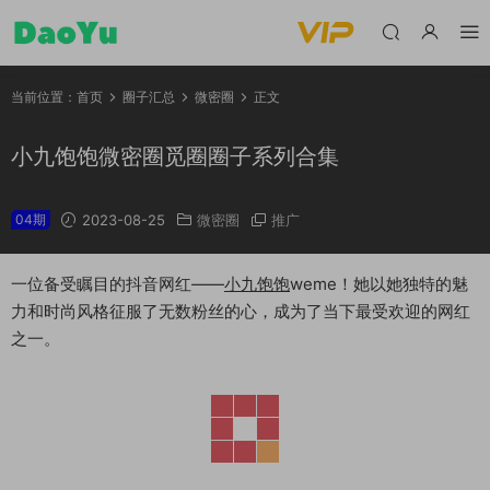
当前位置：
首页
圈子汇总
微密圈
正文
小九饱饱微密圈觅圈圈子系列合集
04期
2023-08-25
微密圈
推广
一位备受瞩目的抖音网红——
小九饱饱
weme！她以她独特的魅
力和时尚风格征服了无数粉丝的心，成为了当下最受欢迎的网红
之一。