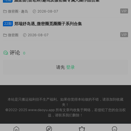
VIP
微密圈
·
趣岛
2026-08-07
郑瑞妤岛遇_微密圈觅圈圈子系列合集
22期
VIP
微密圈
2026-08-07
评论
0
请先
登录
本站是只搬运福利但不生产福利。如果你觉得本站做的不错，请添加到收藏
夹！
©2022-2025 www.daoyu.app 所有文章均收集于网络，若侵犯了您的合法权
益，请联系我们删除！