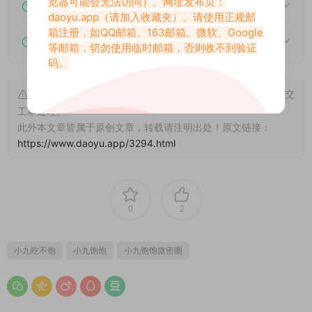
览器可能会无法访问）。网址发布页：
下载后提示文件损坏、解压出错怎么办？
daoyu.app
（请加入收藏夹）。请使用正规邮
箱注册，如QQ邮箱、163邮箱、微软、Google
下载的资源如何解压？
等邮箱，切勿使用临时邮箱，否则收不到验证
码。
申明：本文资源均来源网友分享，若侵犯了您的权限可以提交
工单处理。
此外本文章皆属于原创文章，转载请注明出处！原文链接：
https://www.daoyu.app/3294.html
0
2
小九吃不饱
小九饱饱
小九饱饱微密圈