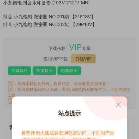
小九饱饱 抖音水印备份 [103V 212.17 MB]
抖音 小九饱饱 微密圈 NO.001期 【21P18V】
抖音 小九饱饱 微密圈 NO.002期 【29P10V】
VIP
下载价格
专享
仅限VIP下载
升级VIP
安卓解压
苹果解压
电脑解压
①：所有素材切勿外传，仅供欣赏，喜欢请支持原作者！
②：所有素材密码均已测试，遇见问题站内有教程学习，不会再提交
工单。
③：所有素材均无露点、纯绿色版本，若有需求请另寻，谢谢！
站点提示
常见问题
推荐使用火狐或谷歌浏览器访问，个别国产浏