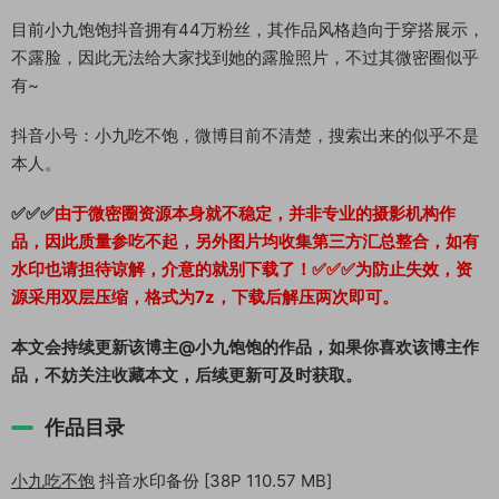
目前小九饱饱抖音拥有44万粉丝，其作品风格趋向于穿搭展示，
不露脸，因此无法给大家找到她的露脸照片，不过其微密圈似乎
有~
抖音小号：小九吃不饱，微博目前不清楚，搜索出来的似乎不是
本人。
✅✅✅
由于微密圈资源本身就不稳定，并非专业的摄影机构作
品，因此质量参吃不起，另外图片均收集第三方汇总整合，如有
水印也请担待谅解，介意的就别下载了！✅✅✅为防止失效，资
源采用双层压缩，格式为7z，下载后解压两次即可。
本文会持续更新该博主@小九饱饱的作品，如果你喜欢该博主作
品，不妨关注收藏本文，后续更新可及时获取。
作品目录
小九吃不饱
抖音水印备份 [38P 110.57 MB]