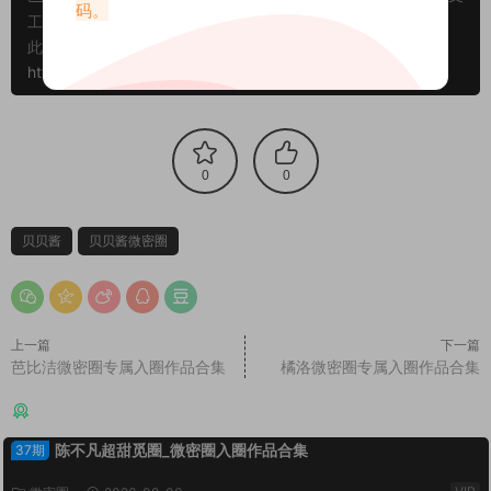
码。
工单处理。
此外本文章皆属于原创文章，转载请注明出处！原文链接：
https://www.daoyu.app/414.html
0
0
贝贝酱
贝贝酱微密圈
上一篇
下一篇
芭比洁微密圈专属入圈作品合集
橘洛微密圈专属入圈作品合集
猜你喜欢
陈不凡超甜觅圈_微密圈入圈作品合集
37期