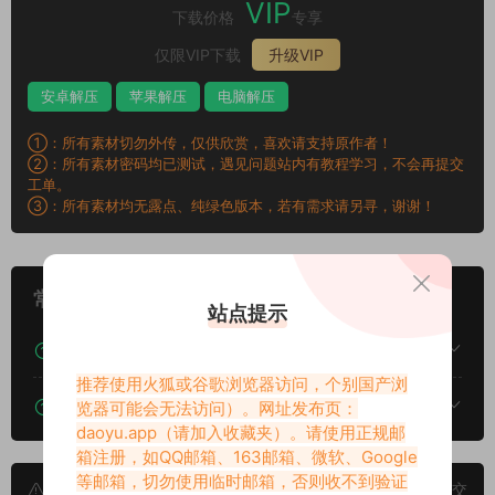
VIP
下载价格
专享
仅限VIP下载
升级VIP
安卓解压
苹果解压
电脑解压
①：所有素材切勿外传，仅供欣赏，喜欢请支持原作者！
②：所有素材密码均已测试，遇见问题站内有教程学习，不会再提交
工单。
③：所有素材均无露点、纯绿色版本，若有需求请另寻，谢谢！
常见问题
站点提示
下载后提示文件损坏、解压出错怎么办？
推荐使用火狐或谷歌浏览器访问，个别国产浏
下载的资源如何解压？
览器可能会无法访问）。网址发布页：
daoyu.app
（请加入收藏夹）。请使用正规邮
箱注册，如QQ邮箱、163邮箱、微软、Google
等邮箱，切勿使用临时邮箱，否则收不到验证
申明：本文资源均来源网友分享，若侵犯了您的权限可以提交