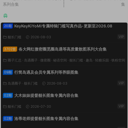
系列合集
集
猜你喜欢
KeyKeyKiYoMi专属特辑门槛写真作品-更新至2026.08
20期
VIP
舰长门槛
2026-08-03
各大网红微密圈觅圈岛遇等高质量散图系列大合集
3702套
圈子汇总
·
岛遇圈子
·
微密圈
·
秘语空间
·
舰长门槛
·
趣岛
·
轻糖乐园
·
铁粉空间
VIP
·
鹿包live
2026-08-03
行简岛遇及会员专属系列等养眼图集
09期
VIP
岛遇圈子
·
舰长门槛
2026-08-03
大木妹妹提督舰长图集专属内容合集
02期
VIP
舰长门槛
2026-07-30
洛蒂老师提督舰长图集专属内容合集
02期