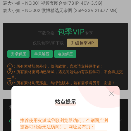
宸大小姐 – NO.001 视频套图合集[781P-40V-3.5G]
宸大小姐 – NO.002 微博精选无杂图 [25P-33V 216.77 MB]
包季VIP
下载价格
专享
仅限包季VIP下载
升级包季VIP
安卓解压
苹果解压
电脑解压
①：所有素材切勿外传，仅供欣赏，喜欢请支持原作者！
②：所有素材密码均已测试，遇见问题站内有教程学习，不会再提交
工单。
③：所有素材均无露点、纯绿色版本，若有需求请另寻，谢谢！
站点提示
常见问题
推荐使用火狐或谷歌浏览器访问，个别国产浏
下载后提示文件损坏、解压出错怎么办？
览器可能会无法访问）。网址发布页：