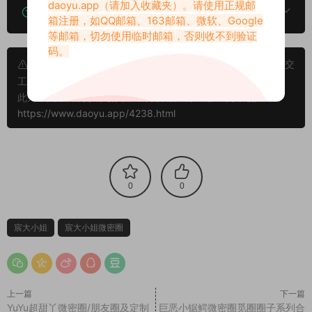
daoyu.app
（请加入收藏夹）。请使用正规邮
下载的资源如何解压？
箱注册，如QQ邮箱、163邮箱、微软、Google
等邮箱，切勿使用临时邮箱，否则收不到验证
码。
申明：本文资源均来源网友分享，若侵犯了您的权限可以提交
工单处理。
此外本文章皆属于原创文章，转载请注明出处！原文链接：
https://www.daoyu.app/4238.html
0
0
宸大小姐
宸大小姐微密圈
上一篇
下一篇
YuYu超甜丫微密圈/朋友圈及定制
巨恶小锯鳄微密圈觅圈圈子系列合