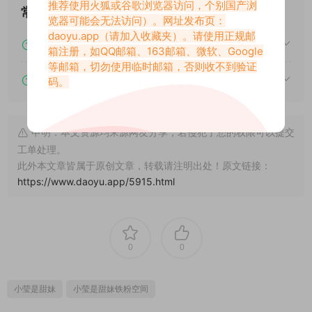
推荐使用火狐或谷歌浏览器访问，个别国产浏
常见问题
览器可能会无法访问）。网址发布页：
daoyu.app
（请加入收藏夹）。请使用正规邮
下载后提示文件损坏、解压出错怎么办？
箱注册，如QQ邮箱、163邮箱、微软、Google
等邮箱，切勿使用临时邮箱，否则收不到验证
下载的资源如何解压？
码。
申明：本文资源均来源网友分享，若侵犯了您的权限可以提交
工单处理。
此外本文章皆属于原创文章，转载请注明出处！原文链接：
https://www.daoyu.app/5915.html
0
0
小莹是甜妹
小莹是甜妹铁粉空间