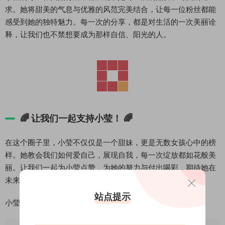
求。她将甜美的气息与优雅的风范完美结合，让每一位粉丝都能
感受到她的独特魅力。每一次的分享，都是对生活的一次美丽诠
释，让我们也不禁想要成为那样自信、阳光的人。
🌈
让我们一起支持小莹！
🌈
在这个圈子里，小莹不仅仅是一个甜妹，更是无数女孩心中的榜
样。她教会我们如何爱自己，展现自我，每一次绽放都如花般美
丽。让我们一起为小莹点赞，为她的努力与付出喝彩，期待她在
未来带给我们更多的惊喜与感动！
站点提示
小莹，你是甜妹中的闪亮之星，继续发光发热吧！✨💕