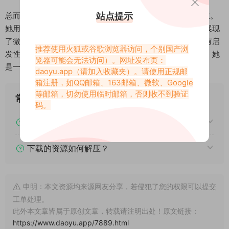
站点提示
总而言之，三撕后刑(刑姨ss)是一位充满魅力的觅圈圈子博主。
她用自己的时尚穿搭和火辣个性，打破了传统审美的枷锁，展现
了微胖身材的另一种美丽。她的作品不仅具有观赏性，更具有启
推荐使用火狐或谷歌浏览器访问，个别国产浏
发性，鼓励着更多的人去发现自己的美，并自信地展现出来。她
览器可能会无法访问）。网址发布页：
是一位真正的时尚达人，值得我们欣赏和学习。
daoyu.app
（请加入收藏夹）。请使用正规邮
箱注册，如QQ邮箱、163邮箱、微软、Google
等邮箱，切勿使用临时邮箱，否则收不到验证
常见问题
码。
下载后提示文件损坏、解压出错怎么办？
下载的资源如何解压？
申明：本文资源均来源网友分享，若侵犯了您的权限可以提交
工单处理。
此外本文章皆属于原创文章，转载请注明出处！原文链接：
https://www.daoyu.app/7889.html