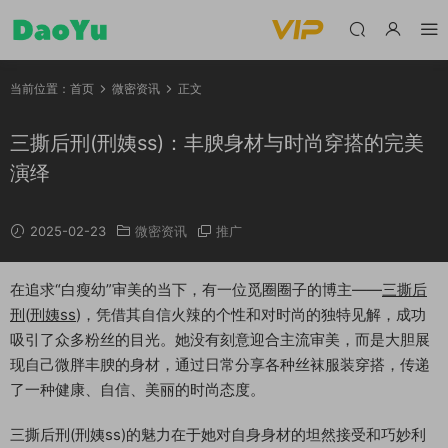
当前位置：
首页
微密资讯
正文
三撕后刑(刑姨ss)：丰腴身材与时尚穿搭的完美
演绎
2025-02-23
微密资讯
推广
在追求“白瘦幼”审美的当下，有一位觅圈圈子的博主——
三撕后
刑
(
刑姨ss
)，凭借其自信火辣的个性和对时尚的独特见解，成功
吸引了众多粉丝的目光。她没有刻意迎合主流审美，而是大胆展
现自己微胖丰腴的身材，通过日常分享各种丝袜服装穿搭，传递
了一种健康、自信、美丽的时尚态度。
三撕后刑(刑姨ss)的魅力在于她对自身身材的坦然接受和巧妙利