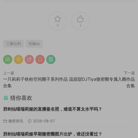
0
1
三撕后刑
刑姨ss
上一篇
下一篇
一只莉莉子铁粉空间圈子系列作品
温甜甜DJTiya微密圈专属入圈作品
合集
合集
猜你喜欢
邪剑仙喵瑞莉娅的直播签名照，难道不算太水平吗？
微密资讯
2026-08-07
邪剑仙喵瑞莉娅早期微密圈图片出炉，谁还没看过？