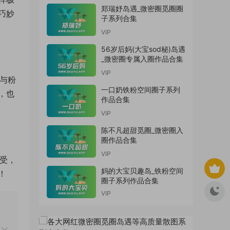
郑瑞妤岛遇_微密圈觅圈圈
巧妙
子系列合集
VIP
56岁后妈(大宝sod秘)岛遇
_微密圈专属入圈作品合集
VIP
己与粉
一口奶铁粉空间圈子系列
，也
作品合集
VIP
陈不凡超甜觅圈_微密圈入
圈作品合集
VIP
享受，
妈的大宝贝趣岛_铁粉空间
！
圈子系列作品合集
VIP