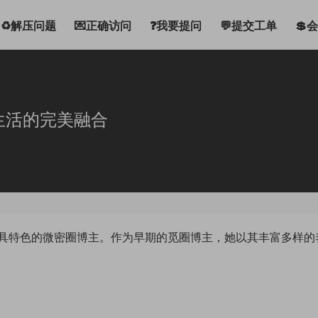
♻解压问题
💌正确访问
❓我要提问
💬提交工单
💲
生活的完美融合
具特色的微密圈博主。作为早期的觅圈博主，她以其丰富多样的