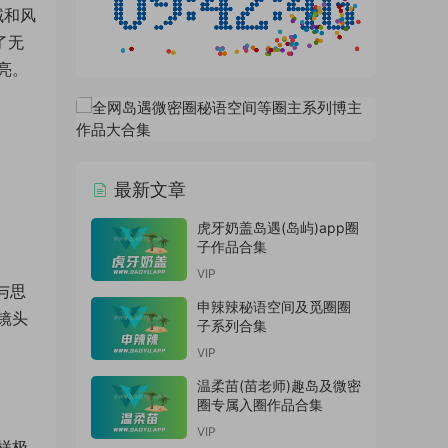
域和风
了无
亮。
最新文章
虎牙奶盖岛遇(岛屿)app圈
子作品合集
VIP
与思
申辣辣秘语空间及觅圈圈
镜头
子系列合集
VIP
温柔苗(苗老师)趣岛及微密
圈专属入圈作品合集
VIP
样极