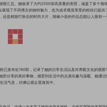
细致汇总。她收录了大约2500张高质量的美照，涵盖了多个领
不仅展现了不同博主的独特魅力，也为追求视觉享受的粉丝们提供
，还是精致打扮后的时尚大片，辣椒小壶的作品总能让人眼前一
目前已发布近190部，记录了她的日常生活以及对养眼文化的观察
她所分享的美好事物，感受到生活中的点滴乐趣与温暖。她通过
了生活气息，仿佛让观众置身其中。
主作品，这进一步丰富了她的内容多样性。这些不露脸的美照同