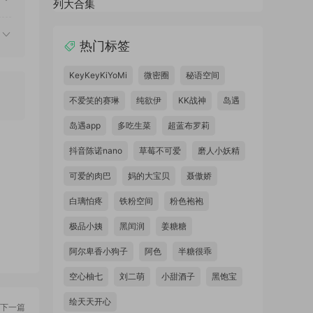
热门标签
KeyKeyKiYoMi
微密圈
秘语空间
不爱笑的赛琳
纯欲伊
KK战神
岛遇
岛遇app
多吃生菜
超蓝布罗莉
抖音陈诺nano
草莓不可爱
磨人小妖精
可爱的肉巴
妈的大宝贝
聂傲娇
白璃怕疼
铁粉空间
粉色袍袍
极品小姨
黑闰润
姜糖糖
阿尔卑香小狗子
阿色
半糖很乖
空心柚七
刘二萌
小甜酒子
黑饱宝
绘天天开心
下一篇