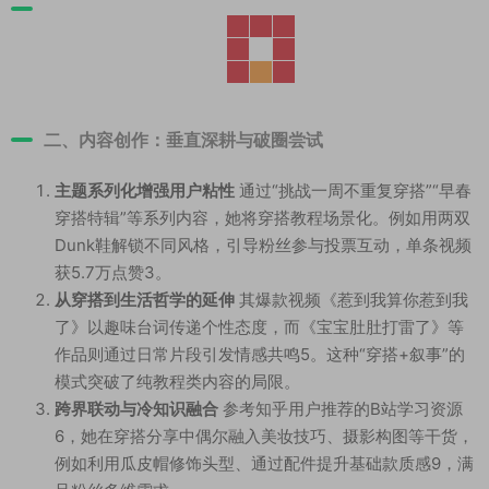
二、内容创作：垂直深耕与破圈尝试
主题系列化增强用户粘性
通过“挑战一周不重复穿搭”“早春
穿搭特辑”等系列内容，她将穿搭教程场景化。例如用两双
Dunk鞋解锁不同风格，引导粉丝参与投票互动，单条视频
获5.7万点赞
3
。
从穿搭到生活哲学的延伸
其爆款视频《惹到我算你惹到我
了》以趣味台词传递个性态度，而《宝宝肚肚打雷了》等
作品则通过日常片段引发情感共鸣
5
。这种“穿搭+叙事”的
模式突破了纯教程类内容的局限。
跨界联动与冷知识融合
参考知乎用户推荐的B站学习资源
6
，她在穿搭分享中偶尔融入美妆技巧、摄影构图等干货，
例如利用瓜皮帽修饰头型、通过配件提升基础款质感
9
，满