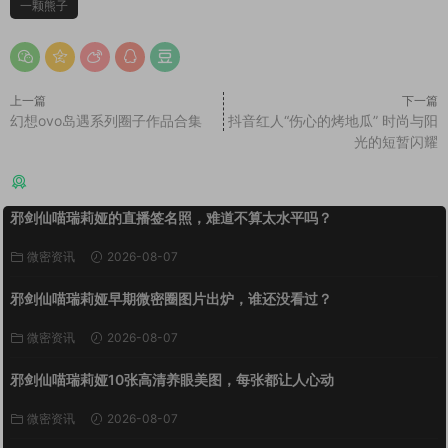
一颗熊子
上一篇
下一篇
幻想ovo岛遇系列圈子作品合集
抖音红人“伤心的烤地瓜” 时尚与阳
光的短暂闪耀
猜你喜欢
邪剑仙喵瑞莉娅的直播签名照，难道不算太水平吗？
微密资讯
2026-08-07
邪剑仙喵瑞莉娅早期微密圈图片出炉，谁还没看过？
微密资讯
2026-08-07
邪剑仙喵瑞莉娅10张高清养眼美图，每张都让人心动
微密资讯
2026-08-07