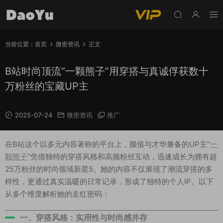
当前位置：
首页
微密资讯
正文
B站时尚顶流“一颗熊子”用穿搭与真诚俘获数十
万粉丝的宝藏UP主
2025-07-24
微密资讯
推广
在B站这个以多元内容著称的平台上，颜值与才华兼备的UP主“
一
颗熊子
”凭借独特的穿搭风格和高频粉丝互动，迅速成长为拥有超
25万粉丝的时尚领域新星
5
。她的内容不仅展现了潮流穿搭的多
样性，更通过真实温暖的日常记录，形成了独特的个人IP。以下
从多个维度解析她的走红密码：
一、穿搭风格：实用性与时尚感并存