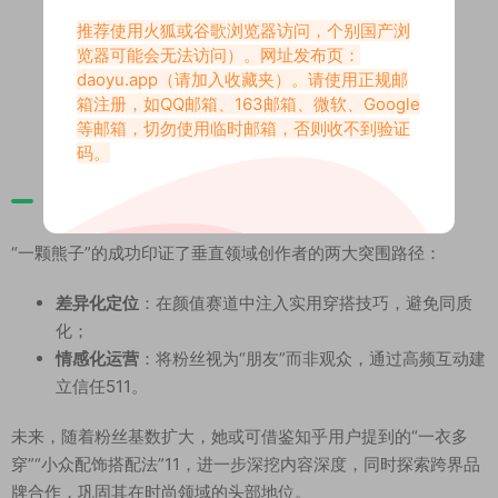
次创作，形成内容共创生态。
推荐使用火狐或谷歌浏览器访问，个别国产浏
览器可能会无法访问）。网址发布页：
daoyu.app
（请加入收藏夹）。请使用正规邮
箱注册，如QQ邮箱、163邮箱、微软、Google
等邮箱，切勿使用临时邮箱，否则收不到验证
码。
四、行业启示：时尚UP主的突围之道
“一颗熊子”的成功印证了垂直领域创作者的两大突围路径：
差异化定位
：在颜值赛道中注入实用穿搭技巧，避免同质
化；
情感化运营
：将粉丝视为“朋友”而非观众，通过高频互动建
立信任
5
11
。
未来，随着粉丝基数扩大，她或可借鉴知乎用户提到的“一衣多
穿”“小众配饰搭配法”
11
，进一步深挖内容深度，同时探索跨界品
牌合作，巩固其在时尚领域的头部地位。