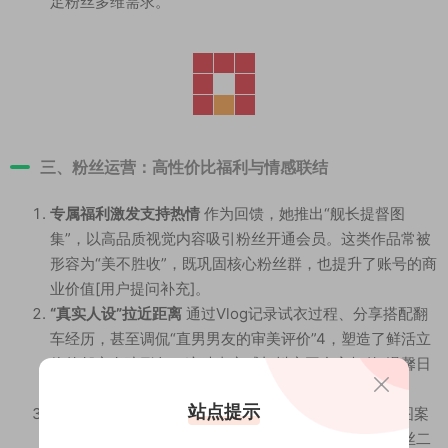
足粉丝多维需求。
三、粉丝运营：高性价比福利与情感联结
专属福利激发支持热情
作为回馈，她推出“舰长提督图
集”，以高品质视觉内容吸引粉丝开通会员。这类作品常被
形容为“美不胜收”，既巩固核心粉丝群，也提升了账号的商
业价值[用户提问补充]。
“真实人设”拉近距离
通过Vlog记录试衣过程、分享搭配翻
车经历，甚至调侃“直男男友的审美评价”
4
，塑造了鲜活立
体的邻家女孩形象。这种真实感与抖音平台主打的“温馨日
常”风格一脉相承
3
。
站点提示
互动设计强化参与感
在视频中埋梗（如衣服上的香蕉图案
引发评论区讨论
2
）、发起“晒同款穿搭”话题，鼓励粉丝二