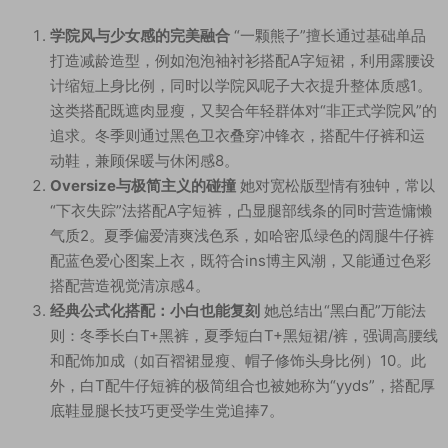
学院风与少女感的完美融合
“一颗熊子”擅长通过基础单品
打造减龄造型，例如泡泡袖衬衫搭配A字短裙，利用露腰设
计缩短上身比例，同时以学院风呢子大衣提升整体质感
1
。
这类搭配既遮肉显瘦，又契合年轻群体对“非正式学院风”的
追求。冬季则通过黑色卫衣叠穿冲锋衣，搭配牛仔裤和运
动鞋，兼顾保暖与休闲感
8
。
Oversize与极简主义的碰撞
她对宽松版型情有独钟，常以
“下衣失踪”法搭配A字短裤，凸显腿部线条的同时营造慵懒
气质
2
。夏季偏爱清爽浅色系，如哈密瓜绿色的阔腿牛仔裤
配蓝色爱心图案上衣，既符合ins博主风潮，又能通过色彩
搭配营造视觉清凉感
4
。
经典公式化搭配：小白也能复刻
她总结出“黑白配”万能法
则：冬季长白T+黑裤，夏季短白T+黑短裙/裤，强调高腰线
和配饰加成（如百褶裙显瘦、帽子修饰头身比例）
10
。此
外，白T配牛仔短裤的极简组合也被她称为“yyds”，搭配厚
底鞋显腿长技巧更受学生党追捧
7
。