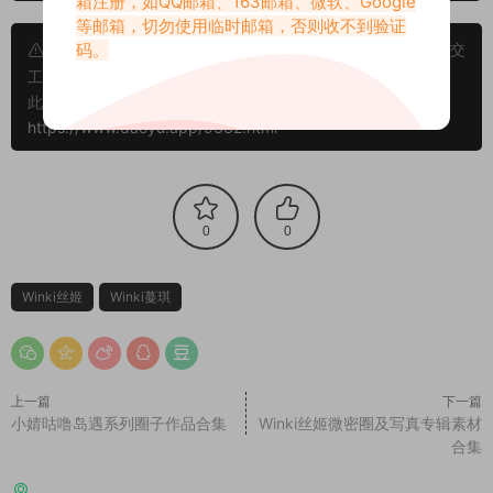
箱注册，如QQ邮箱、163邮箱、微软、Google
等邮箱，切勿使用临时邮箱，否则收不到验证
码。
申明：本文资源均来源网友分享，若侵犯了您的权限可以提交
工单处理。
此外本文章皆属于原创文章，转载请注明出处！原文链接：
https://www.daoyu.app/9332.html
0
0
Winki丝姬
Winki蔓琪
上一篇
下一篇
小婧咕噜岛遇系列圈子作品合集
Winki丝姬微密圈及写真专辑素材
合集
猜你喜欢