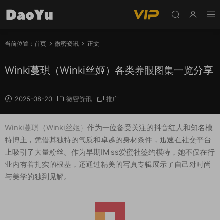
当前位置：
首页
微密资讯
正文
Winki蔓琪（Winki丝姬）各类养眼图集一览分享
2025-08-20
微密资讯
推广
Winki蔓琪
（
Winki丝姬
）作为一位备受关注的抖音红人和知名模
特博主，凭借其独特的气质和卓越的身材条件，迅速在社交平台
上吸引了大量粉丝。作为早期IMiss爱蜜社签约模特，她不仅在行
业内有着扎实的根基，还通过精美的写真专辑展示了自己对时尚
与美学的独到见解。