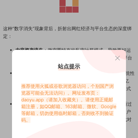
这种“数字消失”现象背后，折射出网红经济与平台生态的深度绑
定：
内容资产流失
：微密圈特有的私密社群模式，导致西好运
的2000余套穿搭图集与300小时vlog素材未能完成跨平台
迁移，形成独特的“数字文化孤岛”；
站点提示
审美符号断层
：其开创的“肉感美学”在后续平台缺乏系统性
继承者，尽管抖音出现“微胖穿搭”话题（播放量超200亿
推荐使用火狐或谷歌浏览器访问，个别国产浏
次），但内容多聚焦快速变现的带货直播，缺乏西好运式
览器可能会无法访问）。网址发布页：
的审美深度；
daoyu.app
（请加入收藏夹）。请使用正规邮
粉丝情感投射
：在#寻找西好运#的微博话题中，粉丝通过
箱注册，如QQ邮箱、163邮箱、微软、Google
二创其旧照、模仿穿搭风格等方式延续记忆，甚至有用户
等邮箱，切勿使用临时邮箱，否则收不到验证
以AI技术生成“西好运2025年穿搭预测”，体现数字时代对
码。
消逝网红的集体缅怀。