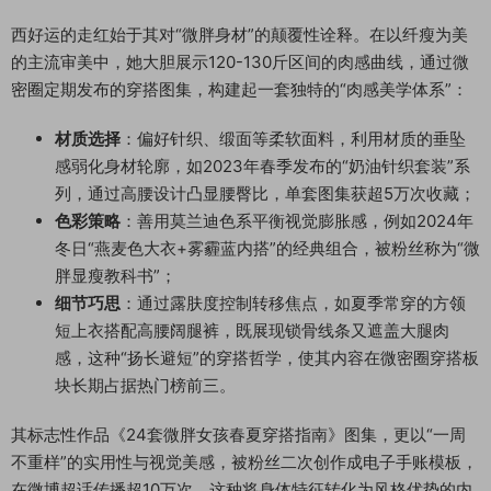
西好运的走红始于其对“微胖身材”的颠覆性诠释。在以纤瘦为美
的主流审美中，她大胆展示120-130斤区间的肉感曲线，通过微
密圈定期发布的穿搭图集，构建起一套独特的“肉感美学体系”：
材质选择
：偏好针织、缎面等柔软面料，利用材质的垂坠
感弱化身材轮廓，如2023年春季发布的“奶油针织套装”系
列，通过高腰设计凸显腰臀比，单套图集获超5万次收藏；
色彩策略
：善用莫兰迪色系平衡视觉膨胀感，例如2024年
冬日“燕麦色大衣+雾霾蓝内搭”的经典组合，被粉丝称为“微
胖显瘦教科书”；
细节巧思
：通过露肤度控制转移焦点，如夏季常穿的方领
短上衣搭配高腰阔腿裤，既展现锁骨线条又遮盖大腿肉
感，这种“扬长避短”的穿搭哲学，使其内容在微密圈穿搭板
块长期占据热门榜前三。
其标志性作品《24套微胖女孩春夏穿搭指南》图集，更以“一周
不重样”的实用性与视觉美感，被粉丝二次创作成电子手账模板，
在微博超话传播超10万次。这种将身体特征转化为风格优势的内