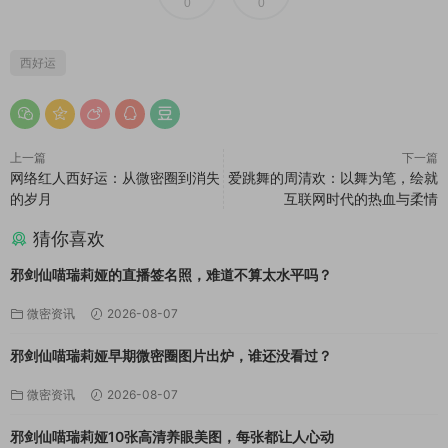
0
0
西好运
上一篇
下一篇
网络红人西好运：从微密圈到消失
爱跳舞的周清欢：以舞为笔，绘就
的岁月
互联网时代的热血与柔情
猜你喜欢
邪剑仙喵瑞莉娅的直播签名照，难道不算太水平吗？
微密资讯
2026-08-07
邪剑仙喵瑞莉娅早期微密圈图片出炉，谁还没看过？
微密资讯
2026-08-07
邪剑仙喵瑞莉娅10张高清养眼美图，每张都让人心动