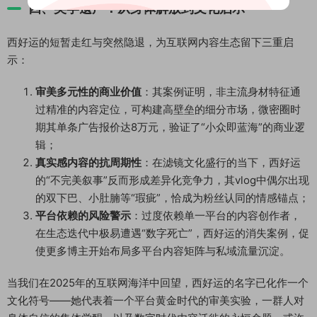
四、美学遗产：从身体解放到文化启示
西好运的短暂走红与突然隐退，为互联网内容生态留下三重启
示：
审美多元性的商业价值
：其案例证明，非主流身材特征通
过精准的内容定位，可构建高壁垒的细分市场，微密圈时
期其单条广告报价达8万元，验证了“小众即蓝海”的商业逻
辑；
真实感内容的抗周期性
：在滤镜文化盛行的当下，西好运
的“不完美叙事”反而形成差异化竞争力，其vlog中偶尔出现
的双下巴、小肚腩等“瑕疵”，恰成为粉丝认同的情感锚点；
平台依赖的风险警示
：过度依赖单一平台的内容创作者，
在生态迭代中极易遭遇“数字死亡”，西好运的消失案例，促
使更多博主开始布局多平台内容矩阵与私域流量沉淀。
当我们在2025年的互联网海洋中回望，西好运的名字已化作一个
文化符号——她代表着一个平台黄金时代的审美实验，一群人对