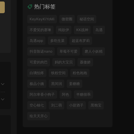
热门标签
KeyKeyKiYoMi
微密圈
秘语空间
不爱笑的赛琳
纯欲伊
KK战神
岛遇
岛遇app
多吃生菜
超蓝布罗莉
抖音陈诺nano
草莓不可爱
磨人小妖精
可爱的肉巴
妈的大宝贝
聂傲娇
白璃怕疼
铁粉空间
粉色袍袍
极品小姨
黑闰润
姜糖糖
阿尔卑香小狗子
阿色
半糖很乖
空心柚七
刘二萌
小甜酒子
黑饱宝
绘天天开心