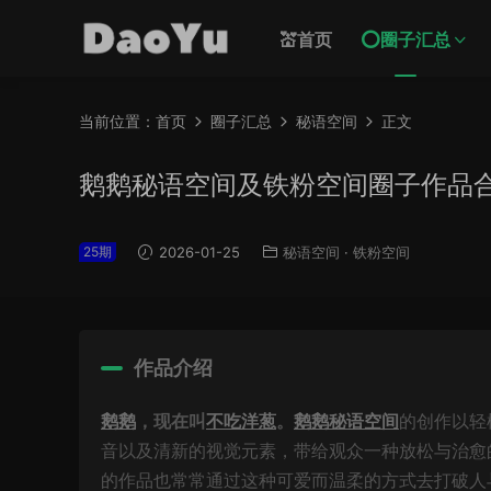
💒首页
⭕圈子汇总
当前位置：
首页
圈子汇总
秘语空间
正文
鹅鹅秘语空间及铁粉空间圈子作品
25期
2026-01-25
秘语空间
·
铁粉空间
作品介绍
鹅鹅
，现在叫
不吃洋葱
。
鹅鹅秘语空间
的创作以轻
音以及清新的视觉元素，带给观众一种放松与治愈
的作品也常常通过这种可爱而温柔的方式去打破人