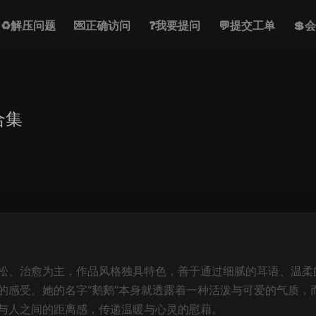
♻解压问题
💌正确访问
❓我要提问
💬提交工单
💲
合集
松、治愈为主，作品风格独具特色，善于通过细腻的耳语、温柔
的感受。她的名字“鹅鹅”本身就透露着一种活泼与可爱的气质，
与人之间的距离感，传递温暖与心灵的慰藉。