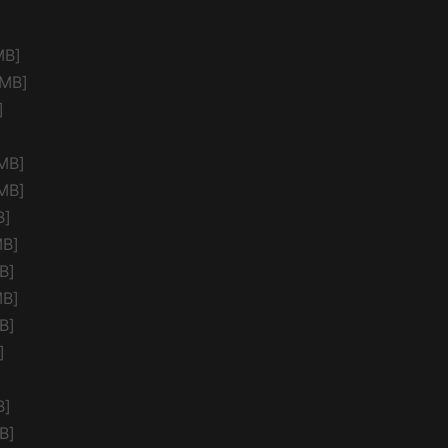
B]
MB]
]
MB]
MB]
B]
B]
B]
B]
B]
]
]
B]
B]