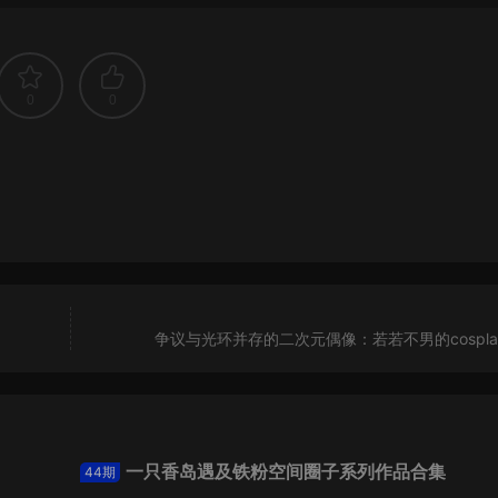
0
0
争议与光环并存的二次元偶像：若若不男的cospla
一只香岛遇及铁粉空间圈子系列作品合集
44期