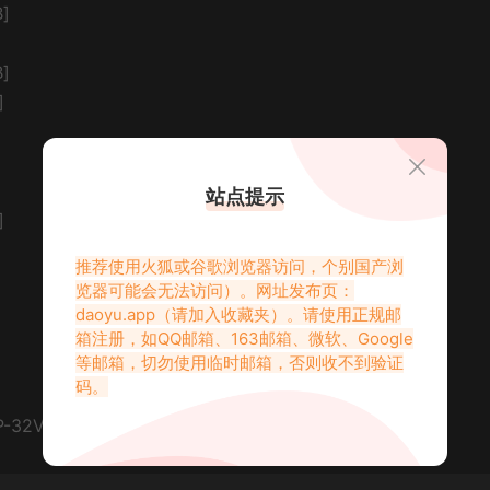
]
]
]
]
站点提示
]
推荐使用火狐或谷歌浏览器访问，个别国产浏
览器可能会无法访问）。网址发布页：
daoyu.app
（请加入收藏夹）。请使用正规邮
箱注册，如QQ邮箱、163邮箱、微软、Google
等邮箱，切勿使用临时邮箱，否则收不到验证
码。
2V 139.87 MB]