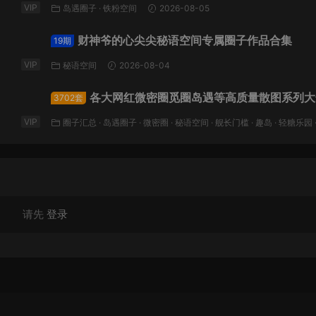
VIP
岛遇圈子
·
铁粉空间
2026-08-05
财神爷的心尖尖秘语空间专属圈子作品合集
19期
VIP
秘语空间
2026-08-04
各大网红微密圈觅圈岛遇等高质量散图系列大
3702套
VIP
圈子汇总
·
岛遇圈子
·
微密圈
·
秘语空间
·
舰长门槛
·
趣岛
·
轻糖乐园
空间
·
鹿包live
2026-08-03
请先
登录